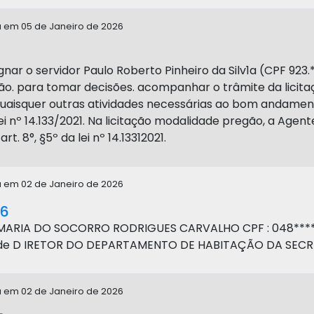
a em 05 de Janeiro de 2026
signar o servidor Paulo Roberto Pinheiro da Silv1a (CPF 92
o. para tomar decisões. acompanhar o trâmite da licitaç
quaisquer outras atividades necessárias ao bom andame
 lei nº 14.133/2021. Na licitação modalidade pregão, a Ag
rt. 8°, §5º da lei nº 14.13312021.
a em 02 de Janeiro de 2026
26
MARIA DO SOCORRO RODRIGUES CARVALHO CPF : 048*****
de D IRETOR DO DEPARTAMENTO DE HABITAÇÃO DA SECRE
a em 02 de Janeiro de 2026