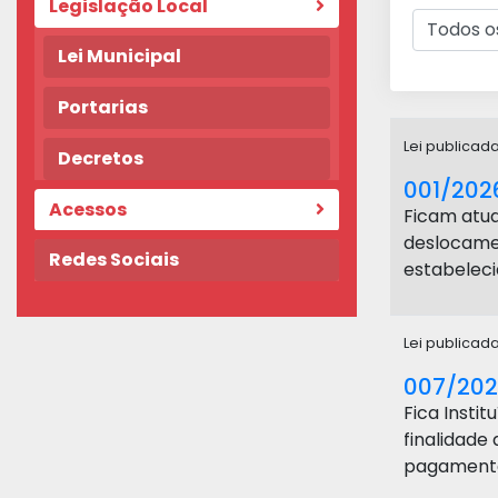
Legislação Local
Lei Municipal
Portarias
Lei publicad
Decretos
001/202
Acessos
Ficam atua
deslocamen
Redes Sociais
estabeleci
Lei publicad
007/20
Fica Insti
finalidade
pagamento 