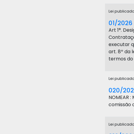
Lei publicad
01/2026
Art 1°. De
Contrataçã
executar 
art. 8º da
termos do a
Lei publicad
020/20
NOMEAR : 
comissão 
Lei publicad